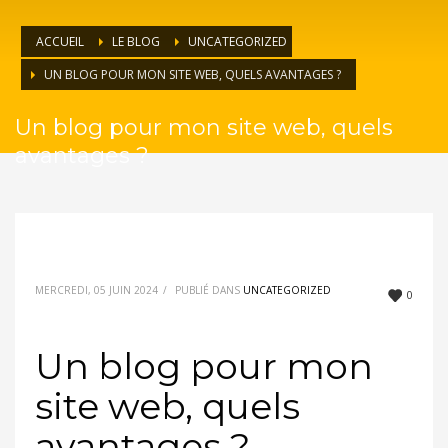
ACCUEIL
LE BLOG
UNCATEGORIZED
UN BLOG POUR MON SITE WEB, QUELS AVANTAGES ?
Un blog pour mon site web, quels
avantages ?
MERCREDI, 05 JUIN 2024
/
PUBLIÉ DANS
UNCATEGORIZED
0
Un blog pour mon
site web, quels
avantages ?