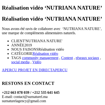
Réalisation vidéo ‘NUTRIANA NATURE’
Réalisation vidéo ‘NUTRIANA NATURE’
Nous avons été ravis de collaborer avec ‘NUTRIANA NATURE’,
une marque de compléments alimentaires naturels.
CLIENT
'NUTRIANA NATURE'
ANNÉE
2019
NOUS FAISONS
Réalisation vidéo
CATÉGORIE
Réalisation vidéo
TAGS
community management
,
Content
,
réseaux sociaux
,
social media
,
Vidéo
APERÇU PROJET EN DIRECT
APERÇU
RESTONS EN CONTACT
+212 663 078 039 / +212 535 641 645
E-mail:
contact@surnaturel.ma
surnaturelagency@gmail.com