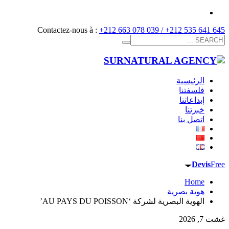
Contactez-nous à :
+212 663 078 039 / +212 535 641 645
الرئيسية
فلسفتنا
إبداعاتنا
خبرتنا
اتصل بنا
Devis
Free
Home
هوية بصرية
الهوية البصرية لشركة ‘AU PAYS DU POISSON’
غشت 7, 2026